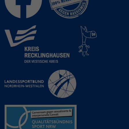
Anbieter
Google LLC
Laufzeit
2 Jahre
Wird verwendet, um den Sitzungsstatus
Zweck
zu erhalten.