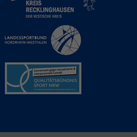
Anbieter
Google LLC
Laufzeit
2 Jahre
Wird verwendet, um den Sitzungsstatus
Zweck
zu erhalten.