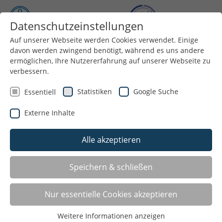
Datenschutzeinstellungen
Auf unserer Webseite werden Cookies verwendet. Einige
Menü
davon werden zwingend benötigt, während es uns andere
ermöglichen, Ihre Nutzererfahrung auf unserer Webseite zu
verbessern.
Statistiken
Google Suche
Essentiell
Rolle(n) vorwärts:
Externe Inhalte
Geschlechtergerechtigkeit im Sport
Alle akzeptieren
In dem kostenfreien digitalen Fortbildungsangebot
Speichern & schließen
Rolle(n) vorwärts
erfährst du Wissenswertes rund um
das Thema „Geschlechtergerechtigkeit im Sport“. Du
hast die Möglichkeit, deine eigenen Standpunkte zu
Nur essentielle Cookies akzeptieren
reflektieren und dich persönlich weiterzuentwickeln. In
Weitere Informationen anzeigen
dem zweiteiligen Online-Selbstlernkurs kannst du