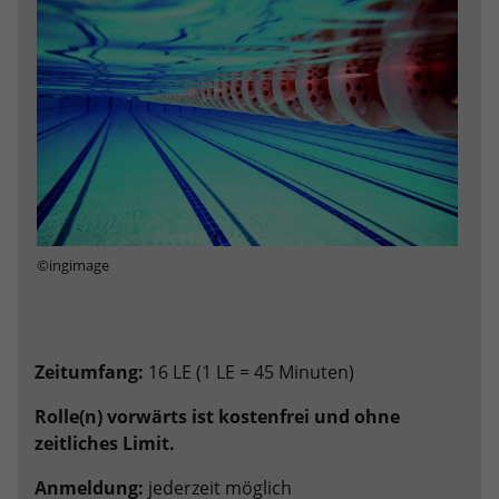
Anbieter
Google LLC
Laufzeit
2 Jahre
Wird verwendet, um den Sitzungsstatus
Zweck
zu erhalten.
©ingimage
Zeitumfang:
16 LE (1 LE = 45 Minuten)
Rolle(n) vorwärts ist kostenfrei und ohne
zeitliches Limit.
Anmeldung:
jederzeit möglich