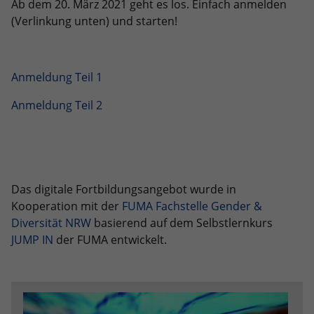
Ab dem 20. März 2021 geht es los. Einfach anmelden
eines Analyseberichts darüber, wie es
der Website geht. Die erhobenen Daten
(Verlinkung unten) und starten!
umfassen die Anzahl der Besucher, die
Quelle, aus der sie stammen, und die
Seiten in anonymisierter Form.
Anmeldung Teil 1
Anmeldung Teil 2
Name
_dc_gtm_UA-101278931-2
Anbieter
Google Analytics
Laufzeit
1 Minute
Das digitale Fortbildungsangebot wurde in
Dieser Cookie identifiziert die Besucher
Kooperation mit der
FUMA Fachstelle Gender &
nach Alter, Geschlecht oder Interessen
Diversität NRW
basierend auf dem Selbstlernkurs
Zweck
und nutzt dazu den DoubleClick des
JUMP IN
der FUMA entwickelt.
Google Tag Manager, um die gezielte
Anzeigenplatzierung zu vereinfachen.
Name
_ga_JRB5FR1S7D