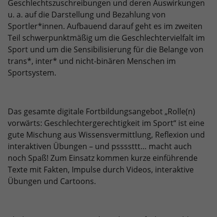
Dieses Cookie ist ein Standard-Session-
Geschlechtszuschreibungen und deren Auswirkungen
Anbieter
Google LLC
Externe Inhalte
Kampagnendaten zu berechnen und
Cookie von TYPO3. Es speichert im Falle
u. a. auf die Darstellung und Bezahlung von
die Nutzung der Website für den
Wir verwenden auf unserer Website externe Inhalte, um
eines Benutzer-Logins die Session-ID.
Zweck
Laufzeit
6 Monate
Sportler*innen. Aufbauend darauf geht es im zweiten
Analysebericht der Website zu
Ihnen zusätzliche Informationen anzubieten.
Zweck
So kann der eingeloggte Benutzer
Teil schwerpunktmäßig um die Geschlechtervielfalt im
verfolgen. Die Cookies speichern
wiedererkannt werden und es wird ihm
Das NID-Cookie enthält eine eindeutige
Sport und um die Sensibilisierung für die Belange von
Informationen anonym und weisen eine
Zugang zu geschützten Bereichen
ID, über die Google Ihre bevorzugten
trans*, inter* und nicht-binären Menschen im
randoly generierte Nummer zu, um
gewährt.
Einstellungen und andere
Sportsystem.
eindeutige Besucher zu identifizieren.
Informationen speichert, insbesondere
Zweck
Ihre bevorzugte Sprache (z. B. Deutsch),
wie viele Suchergebnisse pro Seite
Name
_gid
angezeigt werden sollen (z. B. 10 oder
Das gesamte digitale Fortbildungsangebot „Rolle(n)
20) und ob der Google SafeSearch-Filter
vorwärts: Geschlechtergerechtigkeit im Sport“ ist eine
Anbieter
Google Analytics
aktiviert sein soll.
gute Mischung aus Wissensvermittlung, Reflexion und
Laufzeit
1 Tag
interaktiven Übungen – und pssssttt… macht auch
noch Spaß! Zum Einsatz kommen kurze einführende
Dieses Cookie wird von Google Analytics
Texte mit Fakten, Impulse durch Videos, interaktive
installiert. Das Cookie wird verwendet,
Übungen und Cartoons.
um Informationen darüber zu
speichern, wie Besucher eine Website
nutzen, und hilft bei der Erstellung
Zweck