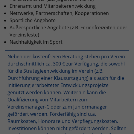
Dieses Cookie ist ein Standard-Session-
Anbieter
Google LLC
Externe Inhalte
Kampagnendaten zu berechnen und
Ehrenamt und Mitarbeiterentwicklung
Cookie von TYPO3. Es speichert im Falle
die Nutzung der Website für den
Netzwerke, Partnerschaften, Kooperationen
Wir verwenden auf unserer Website externe Inhalte, um
eines Benutzer-Logins die Session-ID.
Zweck
Laufzeit
6 Monate
Analysebericht der Website zu
Ihnen zusätzliche Informationen anzubieten.
Sportliche Angebote
Zweck
So kann der eingeloggte Benutzer
verfolgen. Die Cookies speichern
Außersportliche Angebote (z.B. Ferienfreizeiten oder
wiedererkannt werden und es wird ihm
Das NID-Cookie enthält eine eindeutige
Informationen anonym und weisen eine
Zugang zu geschützten Bereichen
Vereinsfeste)
ID, über die Google Ihre bevorzugten
randoly generierte Nummer zu, um
gewährt.
Einstellungen und andere
Nachhaltigkeit im Sport
eindeutige Besucher zu identifizieren.
Informationen speichert, insbesondere
Zweck
Ihre bevorzugte Sprache (z. B. Deutsch),
Neben der kostenfreien Beratung stehen pro Verein
wie viele Suchergebnisse pro Seite
durchschnittlich ca. 300 € zur Verfügung, die sowohl
Name
_gid
angezeigt werden sollen (z. B. 10 oder
für die Strategieentwicklung im Verein (z.B.
20) und ob der Google SafeSearch-Filter
Anbieter
Google Analytics
Durchführung einer Klausurtagung) als auch für die
aktiviert sein soll.
Initiierung erarbeiteter Entwicklungsprojekte
Laufzeit
1 Tag
genutzt werden können. Weiterhin kann die
Qualifizierung von Mitarbeitern zum
Dieses Cookie wird von Google Analytics
Vereinsmanager-C oder zum Juniormanager
installiert. Das Cookie wird verwendet,
gefördert werden. Förderfähig sind u.a.
um Informationen darüber zu
Raumkosten, Honorare und Verpflegungskosten.
speichern, wie Besucher eine Website
Investitionen können nicht gefördert werden. Sollten
nutzen, und hilft bei der Erstellung
Zweck