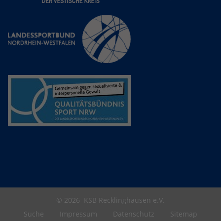
© 2026
KSB Recklinghausen e.V.
Suche
Impressum
Datenschutz
Sitemap