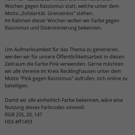
Dieses Cookie ist ein Standard-Session-
Anbieter
Google LLC
Externe Inhalte
Kampagnendaten zu berechnen und
Wochen gegen Rassismus statt, welche unter dem
Cookie von TYPO3. Es speichert im Falle
die Nutzung der Website für den
Motto „Solidarität. Grenzenlos“ stehen.
Wir verwenden auf unserer Website externe Inhalte, um
eines Benutzer-Logins die Session-ID.
Zweck
Laufzeit
6 Monate
Analysebericht der Website zu
Ihnen zusätzliche Informationen anzubieten.
Im Rahmen dieser Wochen wollen wir Farbe gegen
Zweck
So kann der eingeloggte Benutzer
verfolgen. Die Cookies speichern
Rassismus und Diskriminierung bekennen.
wiedererkannt werden und es wird ihm
Das NID-Cookie enthält eine eindeutige
Informationen anonym und weisen eine
Zugang zu geschützten Bereichen
ID, über die Google Ihre bevorzugten
randoly generierte Nummer zu, um
gewährt.
Einstellungen und andere
eindeutige Besucher zu identifizieren.
Informationen speichert, insbesondere
Um Aufmerksamkeit für das Thema zu generieren,
Zweck
Ihre bevorzugte Sprache (z. B. Deutsch),
werden wir für unsere Öffentlichkeitsarbeit in diesen
wie viele Suchergebnisse pro Seite
Zeitraum die Farbe Pink verwenden. Gerne möchten
Name
_gid
angezeigt werden sollen (z. B. 10 oder
wir alle Vereine im Kreis Recklinghausen unter dem
20) und ob der Google SafeSearch-Filter
Anbieter
Google Analytics
Motto "Pink gegen Rassismus" aufrufen, sich online zu
aktiviert sein soll.
beteiligen.
Laufzeit
1 Tag
Damit wir alle einheitlich Farbe bekennen, wäre eine
Dieses Cookie wird von Google Analytics
Nutzung dieses Farbcodes sinnvoll:
installiert. Das Cookie wird verwendet,
RGB 255, 20, 147
um Informationen darüber zu
HEX #ff1493
speichern, wie Besucher eine Website
nutzen, und hilft bei der Erstellung
Zweck