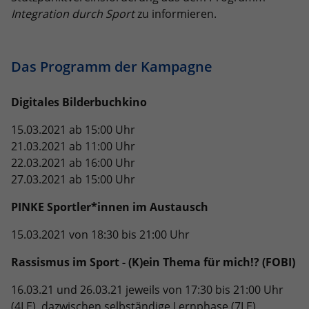
Integration durch Sport
zu informieren.
Anbieter
Google LLC
Laufzeit
2 Jahre
Das Programm der Kampagne
Wird verwendet, um den Sitzungsstatus
Zweck
zu erhalten.
Digitales Bilderbuchkino
15.03.2021 ab 15:00 Uhr
21.03.2021 ab 11:00 Uhr
22.03.2021 ab 16:00 Uhr
27.03.2021 ab 15:00 Uhr
PINKE Sportler*innen im Austausch
15.03.2021 von 18:30 bis 21:00 Uhr
Rassismus im Sport - (K)ein Thema für mich!? (FOBI)
16.03.21 und 26.03.21 jeweils von 17:30 bis 21:00 Uhr
(4LE), dazwischen selbständige Lernphase (7LE)