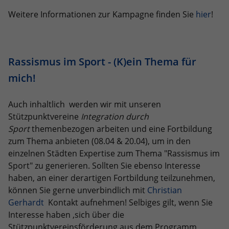
eines Analyseberichts darüber, wie es
Weitere Informationen zur Kampagne finden Sie
hier
!
der Website geht. Die erhobenen Daten
umfassen die Anzahl der Besucher, die
Quelle, aus der sie stammen, und die
Seiten in anonymisierter Form.
Rassismus im Sport - (K)ein Thema für
mich!
Name
_dc_gtm_UA-101278931-2
Anbieter
Google Analytics
Auch inhaltlich werden wir mit unseren
Stützpunktvereine
Integration durch
Laufzeit
1 Minute
Sport
themenbezogen arbeiten und eine Fortbildung
zum Thema anbieten (08.04 & 20.04), um in den
Dieser Cookie identifiziert die Besucher
einzelnen Städten Expertise zum Thema "Rassismus im
nach Alter, Geschlecht oder Interessen
Sport" zu generieren. Sollten Sie ebenso Interesse
Zweck
und nutzt dazu den DoubleClick des
haben, an einer derartigen Fortbildung teilzunehmen,
Google Tag Manager, um die gezielte
können Sie gerne unverbindlich mit
Christian
Anzeigenplatzierung zu vereinfachen.
Gerhardt
Kontakt aufnehmen! Selbiges gilt, wenn Sie
Interesse haben ,sich über die
Name
_ga_JRB5FR1S7D
Stützpunktvereinsförderung aus dem Programm