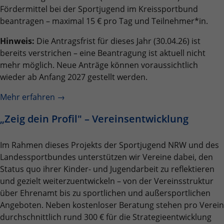
Laufzeit
2 Jahre
Fördermittel bei der Sportjugend im Kreissportbund
beantragen – maximal 15 € pro Tag und Teilnehmer*in.
Wird verwendet, um den Sitzungsstatus zu
Zweck
erhalten.
Hinweis:
Die Antragsfrist für dieses Jahr (30.04.26) ist
bereits verstrichen – eine Beantragung ist aktuell nicht
mehr möglich. Neue Anträge können voraussichtlich
wieder ab Anfang 2027 gestellt werden.
Mehr erfahren →
„Zeig dein Profil" – Vereinsentwicklung
Im Rahmen dieses Projekts der Sportjugend NRW und des
Landessportbundes unterstützen wir Vereine dabei, den
Status quo ihrer Kinder- und Jugendarbeit zu reflektieren
und gezielt weiterzuentwickeln – von der Vereinsstruktur
über Ehrenamt bis zu sportlichen und außersportlichen
Angeboten. Neben kostenloser Beratung stehen pro Verein
durchschnittlich rund 300 € für die Strategieentwicklung