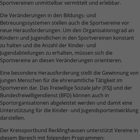
Benutzer-Logins die Session-ID. So kann der
Sportvereinen unmittelbar vermittelt und erlebbar.
Zweck
Zweck
für den Analysebericht der Website zu
Wir verwenden auf unserer Website externe Inhalte, um Ihnen
eingeloggte Benutzer wiedererkannt werden
Laufzeit
6 Monate
verfolgen. Die Cookies speichern
zusätzliche Informationen anzubieten.
Die Veränderungen in den Bildungs- und
und es wird ihm Zugang zu geschützten
Informationen anonym und weisen eine
Bereichen gewährt.
Betreuungssystemen stellen auch die Sportvereine vor
Das NID-Cookie enthält eine eindeutige ID,
randoly generierte Nummer zu, um
über die Google Ihre bevorzugten
neue Herausforderungen. Um den Organisationsgrad an
eindeutige Besucher zu identifizieren.
Einstellungen und andere Informationen
Kindern und Jugendlichen in den Sportvereinen konstant
speichert, insbesondere Ihre bevorzugte
zu halten und die Anzahl der Kinder- und
Zweck
Sprache (z. B. Deutsch), wie viele
Jugendabteilungen zu erhalten, müssen sich die
Name
_gid
Suchergebnisse pro Seite angezeigt werden
Sportvereine an diesen Veränderungen orientieren.
sollen (z. B. 10 oder 20) und ob der Google
Anbieter
Google Analytics
SafeSearch-Filter aktiviert sein soll.
Eine besondere Herausforderung stellt die Gewinnung von
jungen Menschen für die ehrenamtliche Tätigkeit im
Laufzeit
1 Tag
Sportverein dar. Das Freiwillige Soziale Jahr (FSJ) und der
Dieses Cookie wird von Google Analytics
Bundesfreiwilligendienst (BFD) können auch in
installiert. Das Cookie wird verwendet, um
Sportorganisationen abgeleistet werden und damit eine
Informationen darüber zu speichern, wie
Unterstützung für die Kinder- und Jugendsportentwicklung
Besucher eine Website nutzen, und hilft bei
darstellen.
Zweck
der Erstellung eines Analyseberichts darüber,
wie es der Website geht. Die erhobenen
Der Kreissportbund Recklinghausen unterstützt Vereine in
Daten umfassen die Anzahl der Besucher, die
diesem Bereich mit folgenden Programmen: