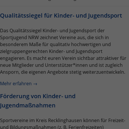
Quelle, aus der sie stammen, und die Seiten
in anonymisierter Form.
Qualitätssiegel für Kinder- und Jugendsport
Name
_dc_gtm_UA-101278931-2
Das Qualitätssiegel Kinder- und Jugendsport der
Sportjugend NRW zeichnet Vereine aus, die sich in
Anbieter
Google Analytics
besonderem Maße für qualitativ hochwertigen und
zielgruppengerechten Kinder- und Jugendsport
Laufzeit
1 Minute
engagieren. Es macht euren Verein sichtbar attraktiver für
Dieser Cookie identifiziert die Besucher nach
neue Mitglieder und Unterstützer*innen und ist zugleich
Alter, Geschlecht oder Interessen und nutzt
Ansporn, die eigenen Angebote stetig weiterzuentwickeln.
Zweck
dazu den DoubleClick des Google Tag
Manager, um die gezielte
Mehr erfahren →
Anzeigenplatzierung zu vereinfachen.
Förderung von Kinder- und
Jugendmaßnahmen
Name
_ga_JRB5FR1S7D
Anbieter
Google LLC
Sportvereine im Kreis Recklinghausen können für Freizeit-
und Bildungsmaßnahmen (z. B. Ferienfreizeiten)