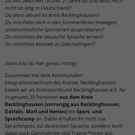
Du bist zwischen 16 und 21 Jahre alt und lebst noch
nicht so lang in Deutschland?
Anbieter
Google LLC
Du lebst aktuell im Kreis Recklinghausen?
Du möchtest dich in den Sommerferien bewegen,
Laufzeit
2 Jahre
unterschiedliche Sportarten ausprobieren?
Wird verwendet, um den Sitzungsstatus
Du möchtest die deutsche Sprache lernen?
Zweck
zu erhalten.
Du möchtest Kontakt zu Gleichaltrigen?
Dann bist du hier genau richtig:
Zusammen mit dem Kommunalen
Integrationszentrum des Kreises Recklinghausen
bieten wir als Kreissportbund Recklinghausen e.V. für
insgesamt 25 Personen
aus dem Kreis
Recklinghausen (vorrangig aus Recklinghausen,
Datteln, Marl und Herten)
ein
Sport- und
Sprachcamp
an. Dabei erhaltet ihr nicht nur
Sprachinputs zur deutschen Sprache, sondern lernt
dabei auch Gleichaltrige und Trainer*innen aus