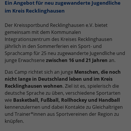
Dieses Cookie ist ein Standard-Session-
Ein Angebot für neu zugewanderte Jugendliche
Anbieter
Google LLC
Externe Inhalte
Kampagnendaten zu berechnen und
Cookie von TYPO3. Es speichert im Falle
im Kreis Recklinghausen
die Nutzung der Website für den
Wir verwenden auf unserer Website externe Inhalte, um
eines Benutzer-Logins die Session-ID.
Zweck
Laufzeit
6 Monate
Analysebericht der Website zu
Ihnen zusätzliche Informationen anzubieten.
Zweck
So kann der eingeloggte Benutzer
verfolgen. Die Cookies speichern
Der Kreissportbund Recklinghausen e.V. bietet
wiedererkannt werden und es wird ihm
Das NID-Cookie enthält eine eindeutige
Informationen anonym und weisen eine
gemeinsam mit dem Kommunalen
Zugang zu geschützten Bereichen
ID, über die Google Ihre bevorzugten
randoly generierte Nummer zu, um
Integrationszentrum des Kreises Recklinghausen
gewährt.
Einstellungen und andere
eindeutige Besucher zu identifizieren.
jährlich in den Sommerferien ein Sport- und
Informationen speichert, insbesondere
Sprachcamp für 25 neu zugewanderte Jugendliche und
Zweck
Ihre bevorzugte Sprache (z. B. Deutsch),
wie viele Suchergebnisse pro Seite
junge Erwachsene
zwischen 16 und 21 Jahren
an.
Name
_gid
angezeigt werden sollen (z. B. 10 oder
Das Camp richtet sich an junge
Menschen, die noch
20) und ob der Google SafeSearch-Filter
Anbieter
Google Analytics
nicht lange in Deutschland leben und im Kreis
aktiviert sein soll.
Recklinghausen wohnen
. Ziel ist es, spielerisch die
Laufzeit
1 Tag
deutsche Sprache zu üben, verschiedene Sportarten
wie
Basketball, Fußball, Rollhockey und Handball
Dieses Cookie wird von Google Analytics
kennenzulernen und dabei Kontakte zu Gleichaltrigen
installiert. Das Cookie wird verwendet,
um Informationen darüber zu
und Trainer*innen aus Sportvereinen der Region zu
speichern, wie Besucher eine Website
knüpfen.
nutzen, und hilft bei der Erstellung
Zweck