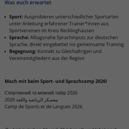
eines Analyseberichts darüber, wie es
Was euch erwartet
der Website geht. Die erhobenen Daten
umfassen die Anzahl der Besucher, die
Sport:
Ausprobieren unterschiedlicher Sportarten
Quelle, aus der sie stammen, und die
unter Anleitung erfahrener Trainer*innen aus
Seiten in anonymisierter Form.
Sportvereinen im Kreis Recklinghausen
Sprache:
Alltagsnahe Sprachinputs zur deutschen
Sprache, direkt eingebettet ins gemeinsame Training
Name
_dc_gtm_UA-101278931-2
Begegnung:
Kontakt zu Gleichaltrigen und
Anbieter
Google Analytics
Vereinsmitgliedern aus der Region
Laufzeit
1 Minute
Mach mit beim Sport- und Sprachcamp 2026!
Dieser Cookie identifiziert die Besucher
nach Alter, Geschlecht oder Interessen
Спортивний та мовний табір 2026
Zweck
und nutzt dazu den DoubleClick des
معسكر الرياضة واللغة 2026
Google Tag Manager, um die gezielte
Camp de Sports et de Langues 2026
Anzeigenplatzierung zu vereinfachen.
Name
_ga_JRB5FR1S7D