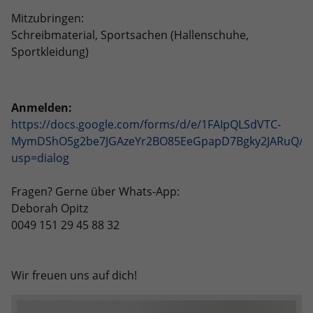
Mitzubringen:
Schreibmaterial, Sportsachen (Hallenschuhe,
Sportkleidung)
Anmelden:
https://docs.google.com/forms/d/e/1FAIpQLSdVTC-
MymDShO5g2be7JGAzeYr2BO85EeGpapD7Bgky2JARuQ/vi
usp=dialog
Fragen? Gerne über Whats-App:
Deborah Opitz
0049 151 29 45 88 32
Wir freuen uns auf dich!