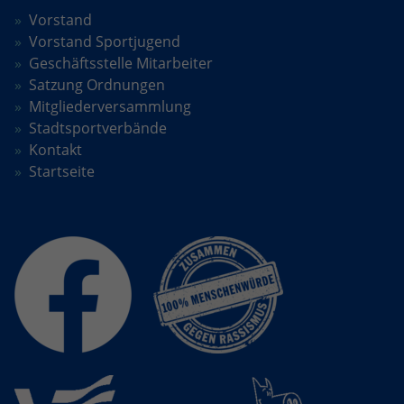
Vorstand
Anbieter
Google LLC
Vorstand Sportjugend
Geschäftsstelle Mitarbeiter
Laufzeit
2 Jahre
Satzung Ordnungen
Mitgliederversammlung
Wird verwendet, um den Sitzungsstatus
Zweck
Stadtsportverbände
zu erhalten.
Kontakt
Startseite