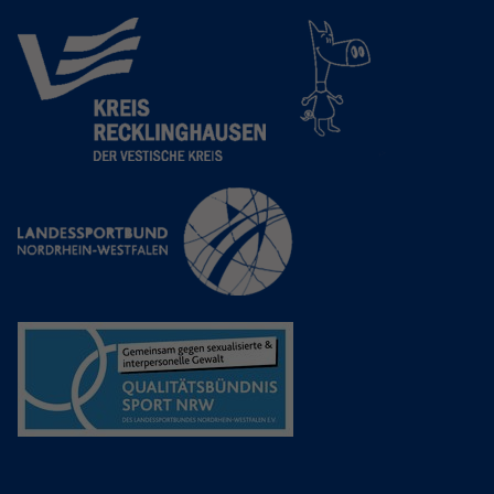
Anbieter
Google LLC
Laufzeit
2 Jahre
Wird verwendet, um den Sitzungsstatus
Zweck
zu erhalten.