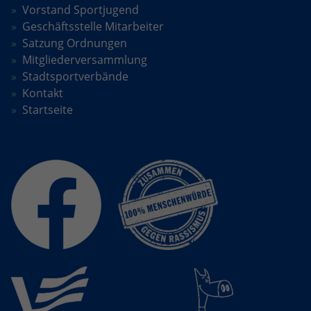
Vorstand Sportjugend
Anbieter
Google LLC
Geschäftsstelle Mitarbeiter
Satzung Ordnungen
Laufzeit
2 Jahre
Mitgliederversammlung
Stadtsportverbände
Wird verwendet, um den Sitzungsstatus
Zweck
Kontakt
zu erhalten.
Startseite