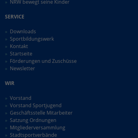
NRW bewegt seine Kinder
Anbieter
Google LLC
SERVICE
Laufzeit
2 Jahre
Downloads
Wird verwendet, um den Sitzungsstatus
Sportbildungswerk
Zweck
zu erhalten.
Kontakt
Startseite
Förderungen und Zuschüsse
Newsletter
WIR
Vorstand
Vorstand Sportjugend
Geschäftsstelle Mitarbeiter
Satzung Ordnungen
Mitgliederversammlung
Stadtsportverbände