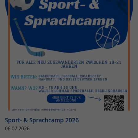
eines Analyseberichts darüber, wie es
der Website geht. Die erhobenen Daten
umfassen die Anzahl der Besucher, die
Quelle, aus der sie stammen, und die
Seiten in anonymisierter Form.
Name
_dc_gtm_UA-101278931-2
Anbieter
Google Analytics
Laufzeit
1 Minute
Dieser Cookie identifiziert die Besucher
nach Alter, Geschlecht oder Interessen
Zweck
und nutzt dazu den DoubleClick des
Google Tag Manager, um die gezielte
Anzeigenplatzierung zu vereinfachen.
Sport- & Sprachcamp 2026
06.07.2026
Name
_ga_JRB5FR1S7D