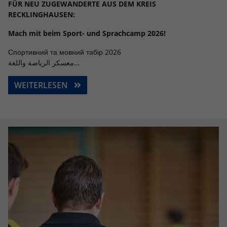
FÜR NEU ZUGEWANDERTE AUS DEM KREIS
RECKLINGHAUSEN:
Anbieter
Google LLC
Mach mit beim Sport- und Sprachcamp 2026!
Laufzeit
2 Jahre
Спортивний та мовний табір 2026
Wird verwendet, um den Sitzungsstatus
معسكر الرياضة واللغة…
Zweck
zu erhalten.
WEITERLESEN