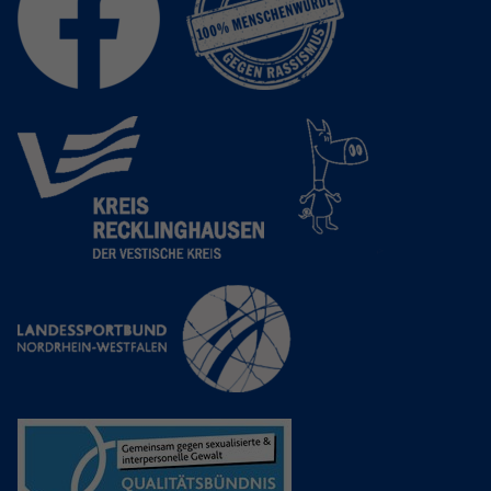
Anbieter
Google LLC
Laufzeit
2 Jahre
Wird verwendet, um den Sitzungsstatus
Zweck
zu erhalten.