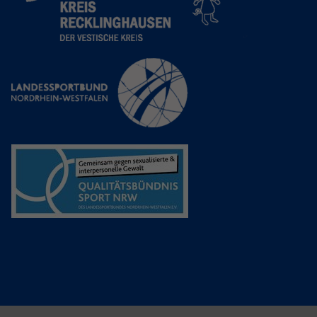
Anbieter
Google LLC
Laufzeit
2 Jahre
Wird verwendet, um den Sitzungsstatus
Zweck
zu erhalten.