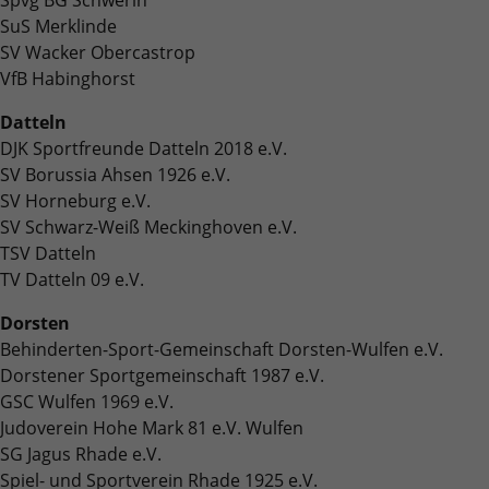
Benutzer-Logins die Session-ID. So kann der
Zweck
Zweck
für den Analysebericht der Website zu
SuS Merklinde
Wir verwenden auf unserer Website externe Inhalte, um Ihnen
eingeloggte Benutzer wiedererkannt werden
Laufzeit
6 Monate
verfolgen. Die Cookies speichern
zusätzliche Informationen anzubieten.
SV Wacker Obercastrop
und es wird ihm Zugang zu geschützten
Informationen anonym und weisen eine
VfB Habinghorst
Bereichen gewährt.
Das NID-Cookie enthält eine eindeutige ID,
randoly generierte Nummer zu, um
über die Google Ihre bevorzugten
eindeutige Besucher zu identifizieren.
Datteln
Einstellungen und andere Informationen
DJK Sportfreunde Datteln 2018 e.V.
speichert, insbesondere Ihre bevorzugte
Zweck
SV Borussia Ahsen 1926 e.V.
Sprache (z. B. Deutsch), wie viele
Name
_gid
SV Horneburg e.V.
Suchergebnisse pro Seite angezeigt werden
sollen (z. B. 10 oder 20) und ob der Google
SV Schwarz-Weiß Meckinghoven e.V.
Anbieter
Google Analytics
R
SafeSearch-Filter aktiviert sein soll.
TSV Datteln
TV Datteln 09 e.V.
Laufzeit
1 Tag
Dorsten
Dieses Cookie wird von Google Analytics
Behinderten-Sport-Gemeinschaft Dorsten-Wulfen e.V.
installiert. Das Cookie wird verwendet, um
Dorstener Sportgemeinschaft 1987 e.V.
Informationen darüber zu speichern, wie
Besucher eine Website nutzen, und hilft bei
GSC Wulfen 1969 e.V.
Zweck
der Erstellung eines Analyseberichts darüber,
Judoverein Hohe Mark 81 e.V. Wulfen
wie es der Website geht. Die erhobenen
SG Jagus Rhade e.V.
Daten umfassen die Anzahl der Besucher, die
Spiel- und Sportverein Rhade 1925 e.V.