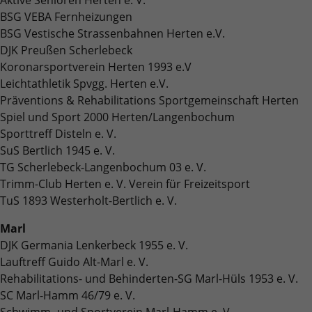
Laufzeit
2 Jahre
BSG VEBA Fernheizungen
BSG Vestische Strassenbahnen Herten e.V.
Wird verwendet, um den Sitzungsstatus zu
Zweck
DJK Preußen Scherlebeck
erhalten.
Koronarsportverein Herten 1993 e.V
Leichtathletik Spvgg. Herten e.V.
Präventions & Rehabilitations Sportgemeinschaft Herten
Spiel und Sport 2000 Herten/Langenbochum
Sporttreff Disteln e. V.
SuS Bertlich 1945 e. V.
TG Scherlebeck-Langenbochum 03 e. V.
Trimm-Club Herten e. V. Verein für Freizeitsport
TuS 1893 Westerholt-Bertlich e. V.
Marl
DJK Germania Lenkerbeck 1955 e. V.
Lauftreff Guido Alt-Marl e. V.
Rehabilitations- und Behinderten-SG Marl-Hüls 1953 e. V.
SC Marl-Hamm 46/79 e. V.
Schwimm- und Sportverein Marl-Hamm e. V.