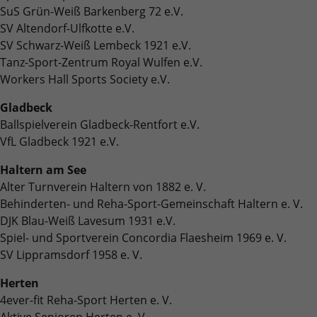
Quelle, aus der sie stammen, und die Seiten
SuS Grün-Weiß Barkenberg 72 e.V.
in anonymisierter Form.
SV Altendorf-Ulfkotte e.V.
SV Schwarz-Weiß Lembeck 1921 e.V.
Tanz-Sport-Zentrum Royal Wulfen e.V.
Name
_dc_gtm_UA-101278931-2
Workers Hall Sports Society e.V.
Anbieter
Google Analytics
Gladbeck
Ballspielverein Gladbeck-Rentfort e.V.
Laufzeit
1 Minute
VfL Gladbeck 1921 e.V.
Dieser Cookie identifiziert die Besucher nach
Haltern am See
Alter, Geschlecht oder Interessen und nutzt
Alter Turnverein Haltern von 1882 e. V.
Zweck
dazu den DoubleClick des Google Tag
Behinderten- und Reha-Sport-Gemeinschaft Haltern e. V.
Manager, um die gezielte
Anzeigenplatzierung zu vereinfachen.
DJK Blau-Weiß Lavesum 1931 e.V.
Spiel- und Sportverein Concordia Flaesheim 1969 e. V.
SV Lippramsdorf 1958 e. V.
Name
_ga_JRB5FR1S7D
Herten
Anbieter
Google LLC
4ever-fit Reha-Sport Herten e. V.
Aktive Senioren Herten e. V.