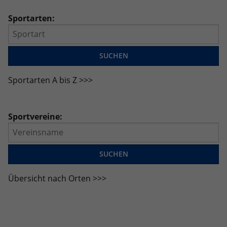
eines Analyseberichts darüber, wie es
der Website geht. Die erhobenen Daten
Sportarten:
umfassen die Anzahl der Besucher, die
Quelle, aus der sie stammen, und die
Seiten in anonymisierter Form.
Sportarten A bis Z >>>
Name
_dc_gtm_UA-101278931-2
Anbieter
Google Analytics
Sportvereine:
Laufzeit
1 Minute
Dieser Cookie identifiziert die Besucher
nach Alter, Geschlecht oder Interessen
Zweck
und nutzt dazu den DoubleClick des
Übersicht nach Orten >>>
Google Tag Manager, um die gezielte
Anzeigenplatzierung zu vereinfachen.
Name
_ga_JRB5FR1S7D