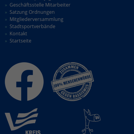
Geschäftsstelle Mitarbeiter
Anbieter
Google LLC
Satzung Ordnungen
Mitgliederversammlung
Laufzeit
2 Jahre
Stadtsportverbände
Kontakt
Wird verwendet, um den Sitzungsstatus
Zweck
Startseite
zu erhalten.