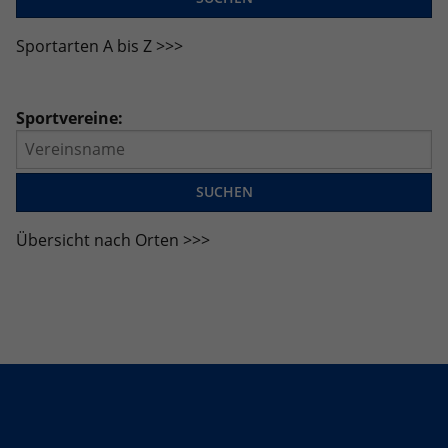
eines Analyseberichts darüber, wie es
der Website geht. Die erhobenen Daten
Sportarten A bis Z >>>
umfassen die Anzahl der Besucher, die
Quelle, aus der sie stammen, und die
Seiten in anonymisierter Form.
Sportvereine:
Name
_dc_gtm_UA-101278931-2
Anbieter
Google Analytics
Übersicht nach Orten >>>
Laufzeit
1 Minute
Dieser Cookie identifiziert die Besucher
nach Alter, Geschlecht oder Interessen
Zweck
und nutzt dazu den DoubleClick des
Google Tag Manager, um die gezielte
Anzeigenplatzierung zu vereinfachen.
Name
_ga_JRB5FR1S7D