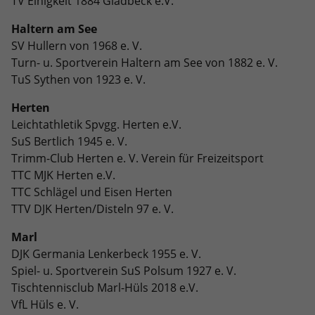
TV Einigkeit 1884 Gladbeck e.V.
Dieses Cookie ist ein Standard-Session-
Anbieter
Google LLC
Externe Inhalte
Kampagnendaten zu berechnen und
Cookie von TYPO3. Es speichert im Falle
Haltern am See
die Nutzung der Website für den
Wir verwenden auf unserer Website externe Inhalte, um
eines Benutzer-Logins die Session-ID.
Zweck
Laufzeit
6 Monate
Analysebericht der Website zu
SV Hullern von 1968 e. V.
Ihnen zusätzliche Informationen anzubieten.
Zweck
So kann der eingeloggte Benutzer
verfolgen. Die Cookies speichern
Turn- u. Sportverein Haltern am See von 1882 e. V.
wiedererkannt werden und es wird ihm
Das NID-Cookie enthält eine eindeutige
Informationen anonym und weisen eine
TuS Sythen von 1923 e. V.
Zugang zu geschützten Bereichen
ID, über die Google Ihre bevorzugten
randoly generierte Nummer zu, um
gewährt.
Einstellungen und andere
eindeutige Besucher zu identifizieren.
Herten
Informationen speichert, insbesondere
Leichtathletik Spvgg. Herten e.V.
Zweck
Ihre bevorzugte Sprache (z. B. Deutsch),
SuS Bertlich 1945 e. V.
wie viele Suchergebnisse pro Seite
Name
_gid
Trimm-Club Herten e. V. Verein für Freizeitsport
angezeigt werden sollen (z. B. 10 oder
TTC MJK Herten e.V.
20) und ob der Google SafeSearch-Filter
Anbieter
Google Analytics
aktiviert sein soll.
TTC Schlägel und Eisen Herten
TTV DJK Herten/Disteln 97 e. V.
Laufzeit
1 Tag
Marl
Dieses Cookie wird von Google Analytics
DJK Germania Lenkerbeck 1955 e. V.
installiert. Das Cookie wird verwendet,
Spiel- u. Sportverein SuS Polsum 1927 e. V.
um Informationen darüber zu
Tischtennisclub Marl-Hüls 2018 e.V.
speichern, wie Besucher eine Website
nutzen, und hilft bei der Erstellung
VfL Hüls e. V.
Zweck