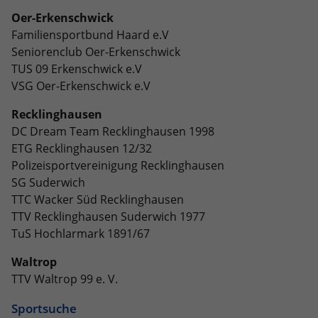
eines Analyseberichts darüber, wie es
Oer-Erkenschwick
der Website geht. Die erhobenen Daten
Familiensportbund Haard e.V
umfassen die Anzahl der Besucher, die
Quelle, aus der sie stammen, und die
Seniorenclub Oer-Erkenschwick
Seiten in anonymisierter Form.
TUS 09 Erkenschwick e.V
VSG Oer-Erkenschwick e.V
Name
_dc_gtm_UA-101278931-2
Recklinghausen
DC Dream Team Recklinghausen 1998
Anbieter
Google Analytics
ETG Recklinghausen 12/32
Polizeisportvereinigung Recklinghausen
Laufzeit
1 Minute
SG Suderwich
TTC Wacker Süd Recklinghausen
Dieser Cookie identifiziert die Besucher
TTV Recklinghausen Suderwich 1977
nach Alter, Geschlecht oder Interessen
TuS Hochlarmark 1891/67
Zweck
und nutzt dazu den DoubleClick des
Google Tag Manager, um die gezielte
Waltrop
Anzeigenplatzierung zu vereinfachen.
TTV Waltrop 99 e. V.
Sportsuche
Name
_ga_JRB5FR1S7D