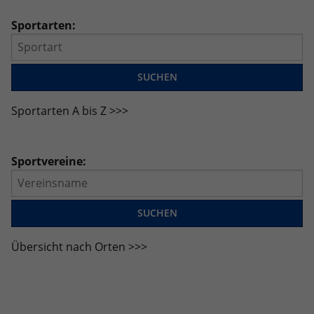
Anbieter
Google LLC
Sportarten:
Laufzeit
2 Jahre
Wird verwendet, um den Sitzungsstatus
Zweck
zu erhalten.
Sportarten A bis Z >>>
Sportvereine:
Übersicht nach Orten >>>