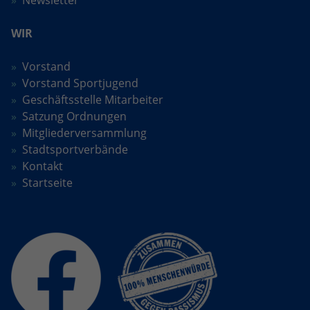
Anbieter
Google LLC
WIR
Laufzeit
2 Jahre
Vorstand
Vorstand Sportjugend
Wird verwendet, um den Sitzungsstatus
Zweck
zu erhalten.
Geschäftsstelle Mitarbeiter
Satzung Ordnungen
Mitgliederversammlung
Stadtsportverbände
Kontakt
Startseite