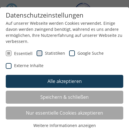
Datenschutzeinstellungen
Auf unserer Webseite werden Cookies verwendet. Einige
Menü
davon werden zwingend benötigt, während es uns andere
ermöglichen, Ihre Nutzererfahrung auf unserer Webseite zu
verbessern.
Statistiken
Google Suche
Essentiell
Externe Inhalte
Alle akzeptieren
Speichern & schließen
Angebote für: Motorsport
Nur essentielle Cookies akzeptieren
Datteln
Weitere Informationen anzeigen
Dattelner Motorclub von 1928 e.V. im ADAC