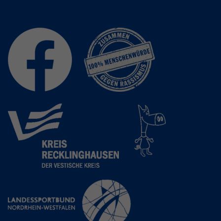
Anbieter
Google LLC
Laufzeit
2 Jahre
Wird verwendet, um den Sitzungsstatus
Zweck
zu erhalten.