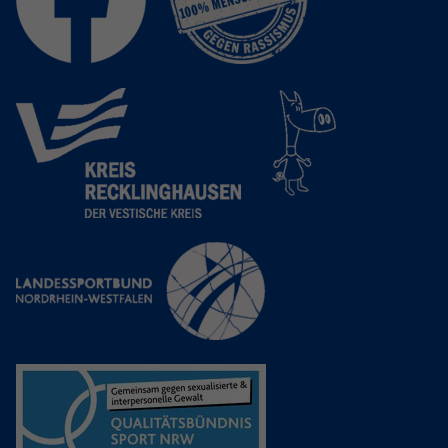
Anbieter
Google LLC
Laufzeit
2 Jahre
Wird verwendet, um den Sitzungsstatus
Zweck
zu erhalten.