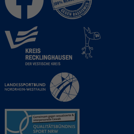
Anbieter
Google LLC
Laufzeit
2 Jahre
Wird verwendet, um den Sitzungsstatus
Zweck
zu erhalten.