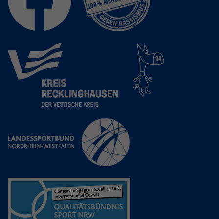
Anbieter
Google LLC
Laufzeit
2 Jahre
Wird verwendet, um den Sitzungsstatus
Zweck
zu erhalten.