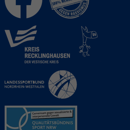
Anbieter
Google LLC
Laufzeit
2 Jahre
Wird verwendet, um den Sitzungsstatus
Zweck
zu erhalten.