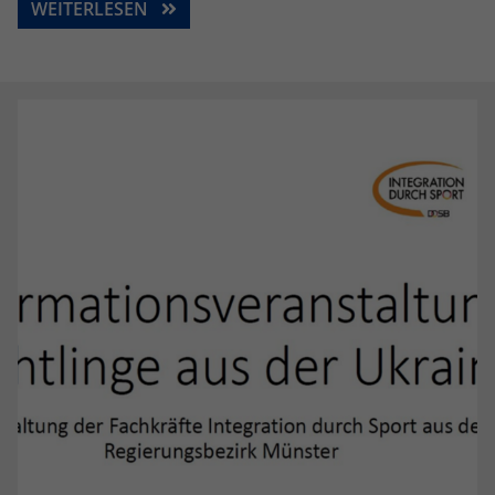
WEITERLESEN
Anbieter
Google LLC
Laufzeit
2 Jahre
Wird verwendet, um den Sitzungsstatus
Zweck
zu erhalten.